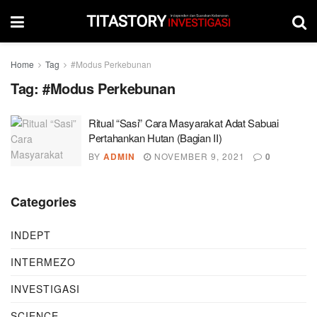
Home
Tag
#Modus Perkebunan
Tag:
#Modus Perkebunan
Ritual “Sasi” Cara Masyarakat Adat Sabuai
Pertahankan Hutan (Bagian II)
BY
ADMIN
NOVEMBER 9, 2021
0
Categories
INDEPT
INTERMEZO
INVESTIGASI
SCIENCE