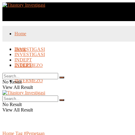
Media Patner :
Home
Home
INVESTIGASI
INVESTIGASI
INDEPT
INDEPT
INTERMEZO
INTERMEZO
No Result
View All Result
No Result
View All Result
Home
Tag
#Pemetaan