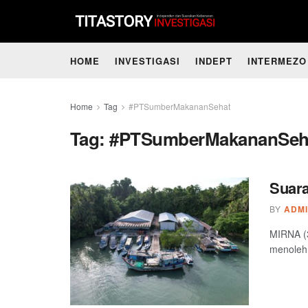
HOME
INVESTIGASI
INDEPT
INTERMEZO
Home
Tag
#PTSumberMakananSehat
Tag:
#PTSumberMakananSeh
Suar
BY
ADM
MIRNA (3
menoleh 