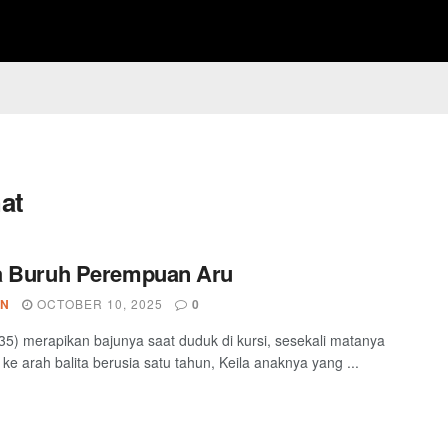
at
a Buruh Perempuan Aru
IN
OCTOBER 10, 2025
0
5) merapikan bajunya saat duduk di kursi, sesekali matanya
ke arah balita berusia satu tahun, Keila anaknya yang ...