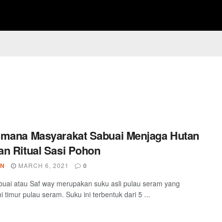
mana Masyarakat Sabuai Menjaga Hutan
n Ritual Sasi Pohon
IN
MARCH 6, 2021
0
uai atau Saf way merupakan suku asli pulau seram yang
 timur pulau seram. Suku ini terbentuk dari 5 ...