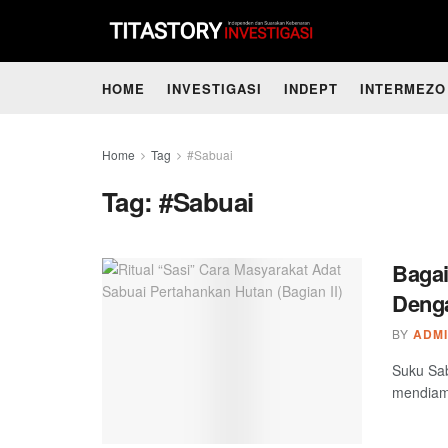
HOME
INVESTIGASI
INDEPT
INTERMEZO
Home
Tag
#Sabuai
Tag:
#Sabuai
Bagai
Denga
BY
ADM
Suku Sab
mendiami