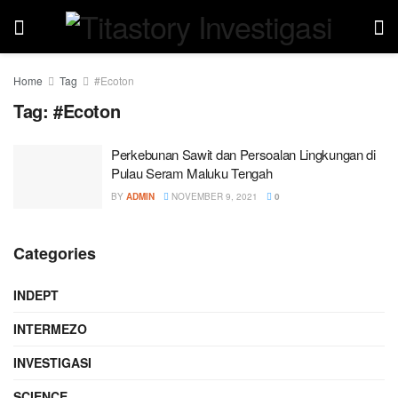
Home
Tag
#Ecoton
Tag:
#Ecoton
Perkebunan Sawit dan Persoalan Lingkungan di
Pulau Seram Maluku Tengah
BY
ADMIN
NOVEMBER 9, 2021
0
Categories
INDEPT
INTERMEZO
INVESTIGASI
SCIENCE