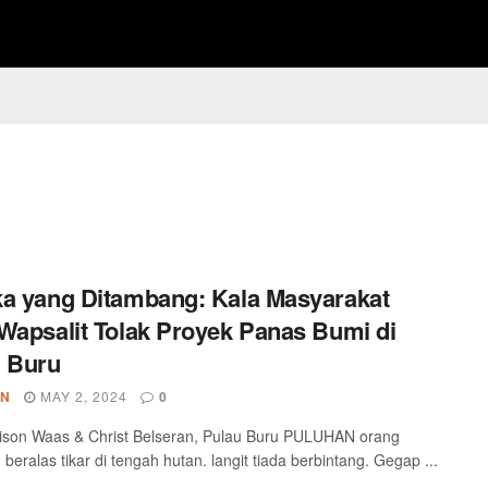
a yang Ditambang: Kala Masyarakat
Wapsalit Tolak Proyek Panas Bumi di
 Buru
IN
MAY 2, 2024
0
ison Waas & Christ Belseran, Pulau Buru PULUHAN orang
 beralas tikar di tengah hutan. langit tiada berbintang. Gegap ...