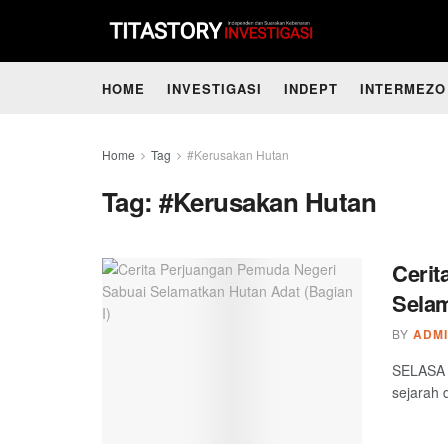
HOME
INVESTIGASI
INDEPT
INTERMEZO
Home
Tag
#Kerusakan Hutan
Tag:
#Kerusakan Hutan
Cerit
Selam
BY
ADM
SELASA 1
sejarah 