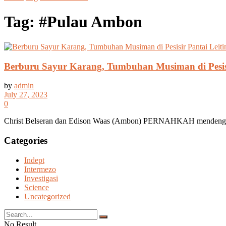
Tag:
#Pulau Ambon
Berburu Sayur Karang, Tumbuhan Musiman di Pesis
by
admin
July 27, 2023
0
Christ Belseran dan Edison Waas (Ambon) PERNAHKAH mendengar atau
Categories
Indept
Intermezo
Investigasi
Science
Uncategorized
No Result