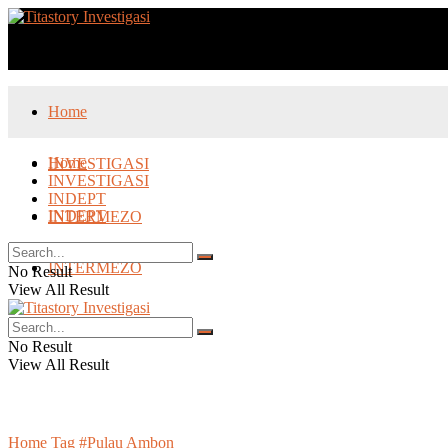
Media Patner :
Home
Home
INVESTIGASI
INVESTIGASI
INDEPT
INDEPT
INTERMEZO
INTERMEZO
No Result
View All Result
No Result
View All Result
Home
Tag
#Pulau Ambon